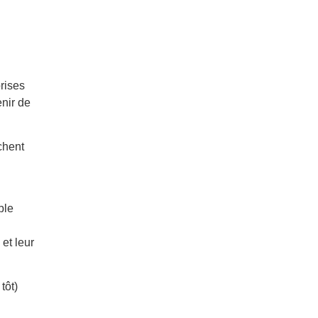
rises
enir de
chent
ble
 et leur
tôt)