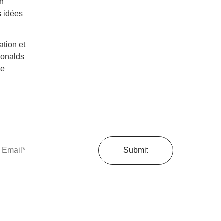
un
s idées
ation et
Donalds
te
Submit