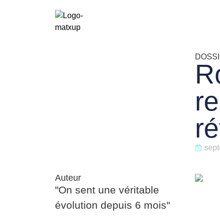
DOSSI
R
re
ré
sept
Auteur
"On sent une véritable
évolution depuis 6 mois"