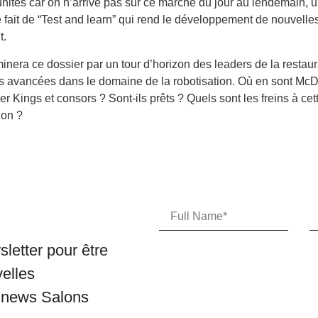
nités car on n’arrive pas sur ce marché du jour au lendemain, 
fait de “Test and learn” qui rend le développement de nouvelle
t.
inera ce dossier par un tour d’horizon des leaders de la restaur
rs avancées dans le domaine de la robotisation. Où en sont Mc
er Kings et consors ? Sont-ils prêts ? Quels sont les freins à cet
ion ?
letter pour être
velles
s news Salons