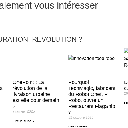
alement vous intéresser
URATION, REVOLUTION ?
OnePoint : La
Pourquoi
D
ns
révolution de la
TechMagic, fabricant
c
livraison urbaine
du Robot Chef, P-
20
est-elle pour demain
Robo, ouvre un
Li
?
Restaurant FlagShip
7 janvier 2025
?
12 octobre 2023
Lire la suite »
Lire la suite »