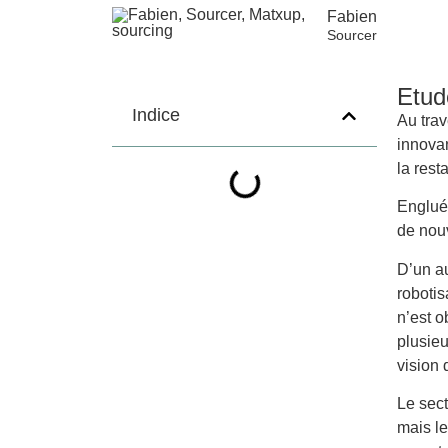
Fabien
Sourcer
Etud
Indice
Au trav
innovan
la rest
Englué
de nouv
D’un au
robotis
n’est o
plusieu
vision 
Le sect
mais le