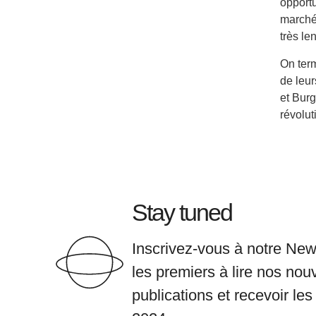
opportu
marché 
très len
On term
de leu
et Burg
révolut
Stay tuned
Inscrivez-vous à notre News
les premiers à lire nos nou
publications et recevoir le